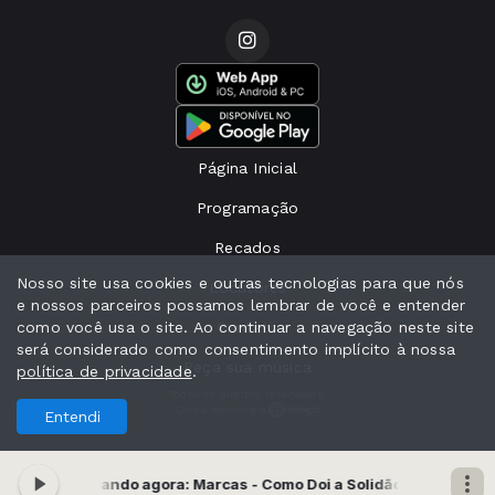
Página Inicial
Programação
Recados
Nosso site usa cookies e outras tecnologias para que nós
Locutores
e nossos parceiros possamos lembrar de você e entender
como você usa o site. Ao continuar a navegação neste site
Contato
será considerado como consentimento implícito à nossa
Peça sua música
política de privacidade
.
Todos os direitos reservados.
Com a tecnologia
Entendi
s 06:59 -
Tocando agora: Marcas - Como Doi a Solidão
A Música de Fu