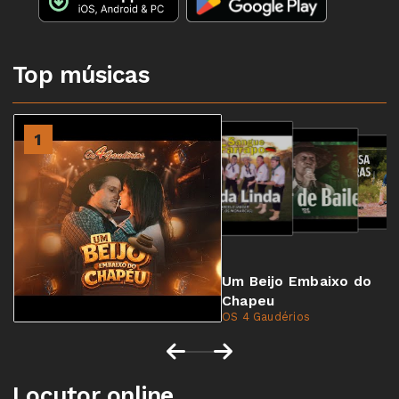
Top músicas
2
1
3
4
Um Beijo Embaixo do
Chapeu
OS 4 Gaudérios
Locutor online