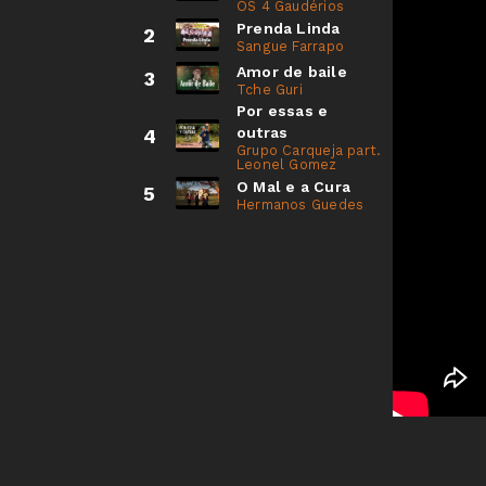
OS 4 Gaudérios
Prenda Linda
2
Sangue Farrapo
Amor de baile
3
Tche Guri
Por essas e
outras
4
Grupo Carqueja part.
Leonel Gomez
O Mal e a Cura
5
Hermanos Guedes